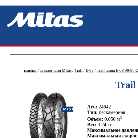
главная
/
каталог шин Mitas
/
Trail
/
E-08
/
Trail шина E-08 90/90-
Trai
Art.:
24642
Тип:
бескамерная
3
Объем:
0.050 м
Вес:
3.24 кг
Максимальное давлен
Максимальная скорос